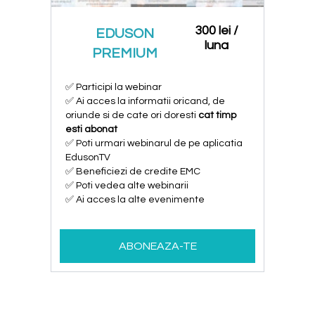
300 lei /
EDUSON
luna
PREMIUM
✅ Participi la webinar
✅ Ai acces la informatii oricand, de
oriunde si de cate ori doresti
cat timp
esti abonat
✅ Poti urmari webinarul de pe aplicatia
EdusonTV
✅ Beneficiezi de credite EMC
✅ Poti vedea alte webinarii
✅ Ai acces la alte evenimente
ABONEAZA-TE