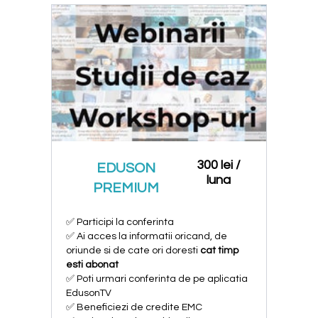
300 lei /
EDUSON
luna
PREMIUM
✅ Participi la conferinta
✅ Ai acces la informatii oricand, de
oriunde si de cate ori doresti
cat timp
esti abonat
✅ Poti urmari conferinta de pe aplicatia
EdusonTV
✅ Beneficiezi de credite EMC