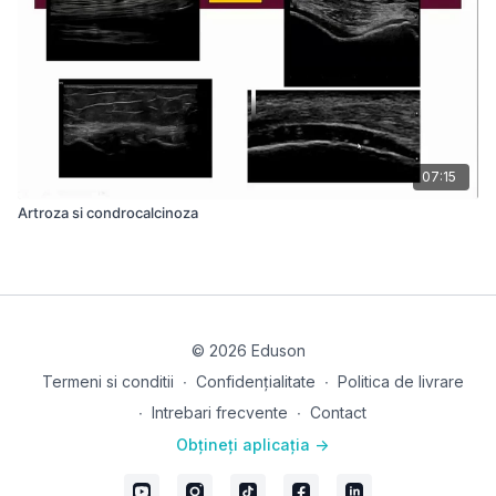
07:15
Artroza si condrocalcinoza
© 2026 Eduson
Termeni si conditii
∙
Confidențialitate
∙
Politica de livrare
∙
Intrebari frecvente
∙
Contact
Obțineți aplicația ->