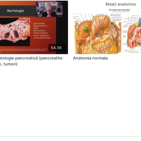
54:36
tologie pancreatică (pancreatite
Anatomia normala
e, tumori)