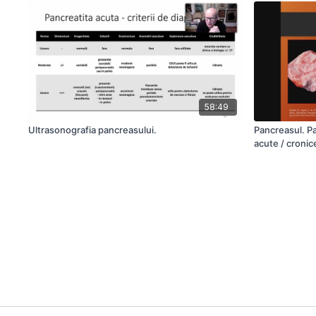
58:49
Ultrasonografia pancreasului.
Pancreasul. Pa
acute / cronic