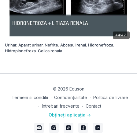
44:47
Urinar. Aparat urinar. Nefrite. Abcesul renal. Hidronefroza.
Hidropionefroza. Colica renala
© 2026 Eduson
Termeni si conditii
∙
Confidențialitate
∙
Politica de livrare
∙
Intrebari frecvente
∙
Contact
Obțineți aplicația ->