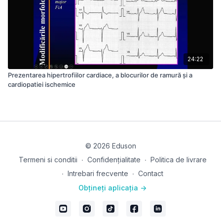
24:22
Prezentarea hipertrofiilor cardiace, a blocurilor de ramură și a
cardiopatiei ischemice
© 2026 Eduson
Termeni si conditii
∙
Confidențialitate
∙
Politica de livrare
∙
Intrebari frecvente
∙
Contact
Obțineți aplicația ->