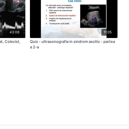
43:06
11:05
at, Colecist,
Quiz - ultrasonografia in sindrom ascitic - partea
a 2-a