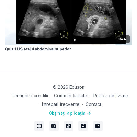
13:44
Quiz 1 US etajul abdominal superior
© 2026 Eduson
Termeni si conditii
∙
Confidențialitate
∙
Politica de livrare
∙
Intrebari frecvente
∙
Contact
Obțineți aplicația ->