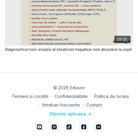
29:20
Diagnosticul non-invaziv al steatozei hepatice non alcoolice la copil
© 2026 Eduson
Termeni si conditii
∙
Confidențialitate
∙
Politica de livrare
∙
Intrebari frecvente
∙
Contact
Obțineți aplicația ->