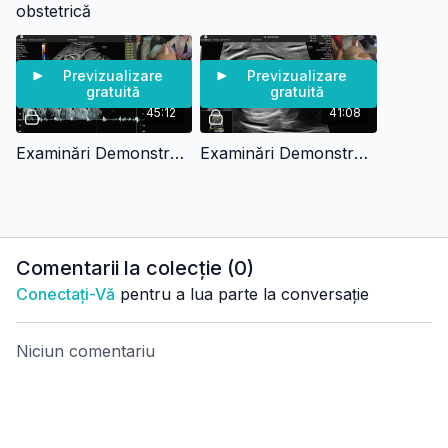
teoretice cu demonstrații practice pe cazuri reale, facilitând
obstetrică
asimilarea eficientă a cunoștințelor și transferul lor în practica
clinică curentă.
Previzualizare
Previzualizare
gratuită
gratuită
45:12
41:08
Examinări Demonstrative Și Supervizate Pacient 1
Examinări Demonstrative Și Supervizate Pacient 2
Comentarii la colecție (
0
)
Conectați-Vă
pentru a lua parte la conversație
Niciun comentariu