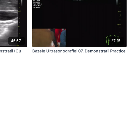
45:57
27:15
stratii (Cu
Bazele Ultrasonografiei 07. Demonstratii Practice
4