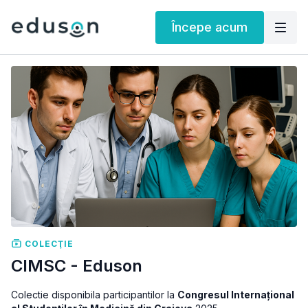
Începe acum
COLECŢIE
CIMSC - Eduson
Colectie disponibila participantilor la
Congresul Internațional