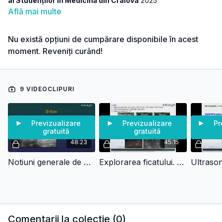
al Studenților în Medicină din Craiova
2025
Află mai multe
Nu există opțiuni de cumpărare disponibile în acest
moment. Reveniți curând!
9 VIDEOCLIPURI
Previzualizare
Previzualizare
Pr
gratuită
gratuită
48:23
45:15
Notiuni generale de ultrasonografie. Moduri de lucru (scara gri, doppler, contrast, elasto), terminologie
Explorarea ficatului. Modificări semiologice, aspectul ecografic al principalelor hepatopatii difuze
Comentarii la colecție (
0
)