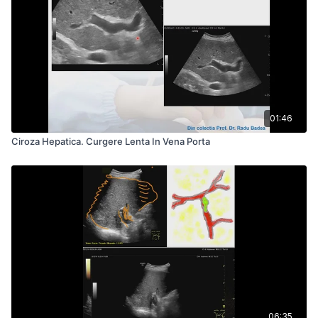
01:46
Ciroza Hepatica. Curgere Lenta In Vena Porta
06:35