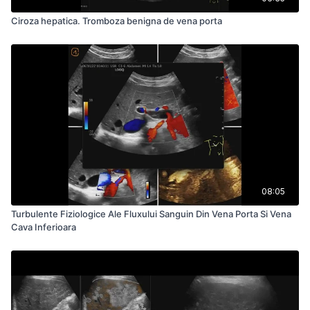
Ciroza hepatica. Tromboza benigna de vena porta
08:05
Turbulente Fiziologice Ale Fluxului Sanguin Din Vena Porta Si Vena
Cava Inferioara