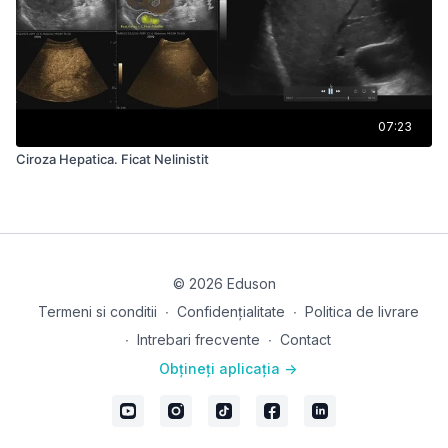
07:23
Ciroza Hepatica. Ficat Nelinistit
© 2026 Eduson
Termeni si conditii
∙
Confidențialitate
∙
Politica de livrare
∙
Intrebari frecvente
∙
Contact
Obțineți aplicația ->