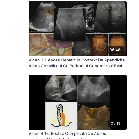
06:48
Video 3.1. Abces Hepatic În Context De Apendicită
Acută Complicată Cu Peritonită Generalizată Evalut
Pre, Intra Şi Postoperator
05:13
Video 4.18. Rectită Complicată Cu Abces