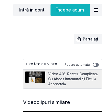
Intră în cont
Începe acum
Partajați
URMĂTORUL VIDEO
Redare automata
Video 4.18. Rectită Complicată
Cu Abces Intramural Şi Fistulă
Anorectală
Videoclipuri similare