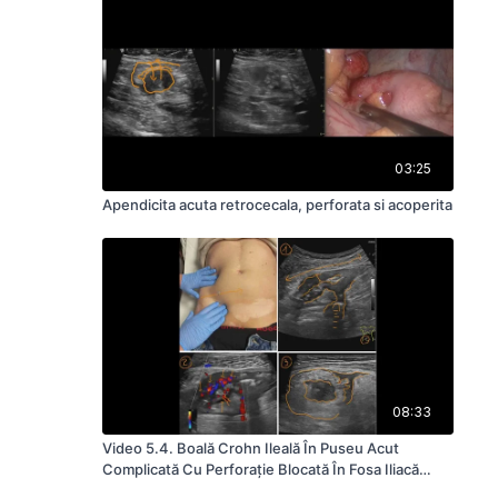
03:25
Apendicita acuta retrocecala, perforata si acoperita
08:33
Video 5.4. Boală Crohn Ileală În Puseu Acut
Complicată Cu Perforaţie Blocată În Fosa Iliacă
Dreaptă