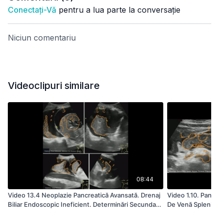
Conectați-Vă
pentru a lua parte la conversație
Niciun comentariu
Videoclipuri similare
08:44
Video 13.4 Neoplazie Pancreatică Avansată. Drenaj
Video 1.10. Pancre
Biliar Endoscopic Ineficient. Determinări Secundare
De Venă Splenica
Hepatice. Colecţii Pleurale Bilateral