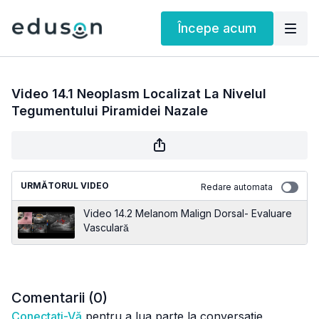
Începe acum
Video 14.1 Neoplasm Localizat La Nivelul
Tegumentului Piramidei Nazale
URMĂTORUL VIDEO
Redare automata
Video 14.2 Melanom Malign Dorsal- Evaluare
Vasculară
Comentarii (
0
)
Conectați-Vă
pentru a lua parte la conversație