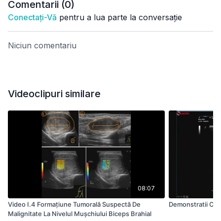
Comentarii (
0
)
Conectați-Vă
pentru a lua parte la conversație
Niciun comentariu
Videoclipuri similare
08:07
Video I.4 Formaţiune Tumorală Suspectă De
Demonstratii Cot
Malignitate La Nivelul Muşchiului Biceps Brahial