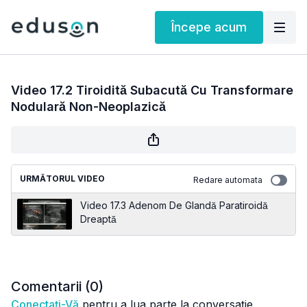
Începe acum
Video 17.2 Tiroidită Subacută Cu Transformare
Nodulară Non-Neoplazică
URMĂTORUL VIDEO
Redare automata
Video 17.3 Adenom De Glandă Paratiroidă
Dreaptă
Comentarii (
0
)
Conectați-Vă
pentru a lua parte la conversație