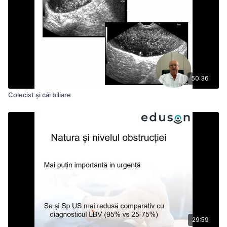
50:36
Colecist și căi biliare
29:59