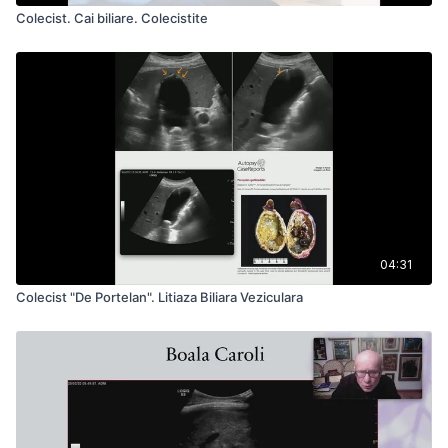
Colecist. Cai biliare. Colecistite
04:31
Colecist "De Portelan". Litiaza Biliara Veziculara