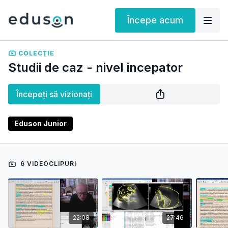
Începe acum
COLECŢIE
Studii de caz - nivel incepator
Începeți să vizionați
Eduson Junior
6 VIDEOCLIPURI
22:08
27:46