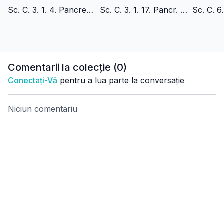
Sc. C. 3. 1. 4. Pancreatita. Acuta. Recurenta. Pancreatita. Cronica. Obstructiva. Calcificanta.
Sc. C. 3. 1. 17. Pancr. Acuta. Forma. Severa. Et. Metabolica. Ab. Pancreatic
Comentarii la colecție (
0
)
Conectați-Vă
pentru a lua parte la conversație
Niciun comentariu