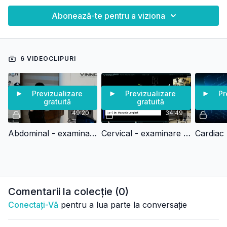
Abonează-te pentru a viziona
6 VIDEOCLIPURI
Previzualizare
Previzualizare
Pr
gratuită
gratuită
49:20
34:49
Abdominal - examinare ecografica
Cervical - examinare ecografica
Comentarii la colecție (
0
)
Conectați-Vă
pentru a lua parte la conversație