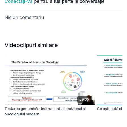
Conectați-Vă
pentru a lua parte la conversație
Niciun comentariu
Videoclipuri similare
59:05
Testarea genomică - instrumentul decizional al
Ce așteaptă chiru
oncologului modern