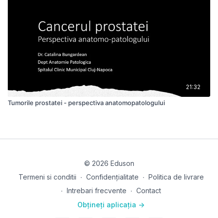
21:32
Tumorile prostatei - perspectiva anatomopatologului
© 2026 Eduson
Termeni si conditii
∙
Confidențialitate
∙
Politica de livrare
∙
Intrebari frecvente
∙
Contact
Obțineți aplicația ->