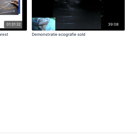
01:31:32
39:08
rest
Demonstratie ecografie sold