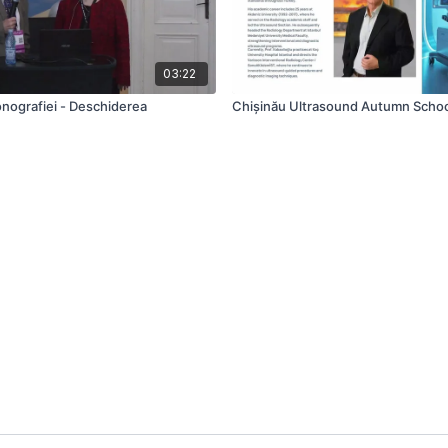
03:22
onografiei - Deschiderea
Chișinău Ultrasound Autumn Scho