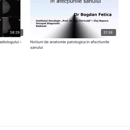
58:29
31:38
adiologului –
Notiuni de anatomie patologica in afectiunile
sanului