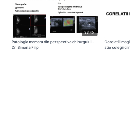
33:45
Patologia mamara din perspectiva chirurgului -
Corelatii imag
Dr. Simona Filip
stie colegii cli