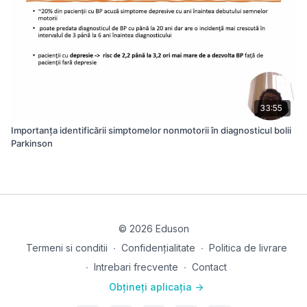
33:55
Importanța identificării simptomelor nonmotorii în diagnosticul bolii
Parkinson
© 2026 Eduson
Termeni si conditii
∙
Confidențialitate
∙
Politica de livrare
∙
Intrebari frecvente
∙
Contact
Obțineți aplicația ->