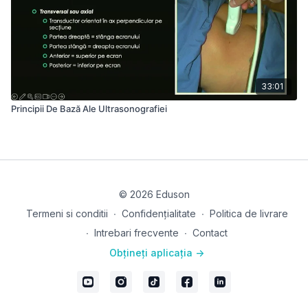
33:01
Principii De Bază Ale Ultrasonografiei
© 2026 Eduson
Termeni si conditii
∙
Confidențialitate
∙
Politica de livrare
∙
Intrebari frecvente
∙
Contact
Obțineți aplicația ->