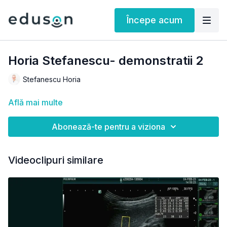
Începe acum
Horia Stefanescu- demonstratii 2
Stefanescu Horia
Află mai multe
Abonează-te pentru a viziona
Videoclipuri similare