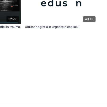
32:29
43:10
fiei in trauma.
Ultrasonografia in urgentele copilului