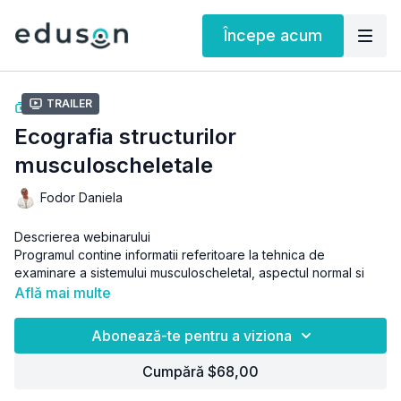
Începe acum
Trailer
COLECŢIE
Ecografia structurilor
musculoscheletale
Fodor Daniela
Descrierea webinarului
Programul contine informatii referitoare la tehnica de
examinare a sistemului musculoscheletal, aspectul normal si
modificarile patologice de baza ale acestor structuri.
Află mai multe
Temele abordate in cadrul webinarului constituie baza
intelegerii ecografiei musculoscheletale. Invatarea examinarii
Abonează-te pentru a viziona
corecte si identificarea modificarilor patologice elementare
constituie un pas esential pentru o buna practica in acest tip
Programul dorește livrarea de informatii privitor la:
Cumpără $68,00
de ecografie.
Intelegerea artefactelor ecografiei musculoscheletale
Recapitularea notiunilor de anatomie musculoscheletale