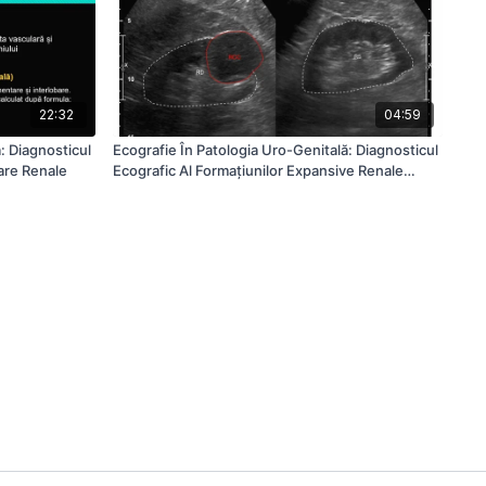
22:32
04:59
: Diagnosticul
Ecografie În Patologia Uro-Genitală: Diagnosticul
are Renale
Ecografic Al Formațiunilor Expansive Renale
Parenchimatoase