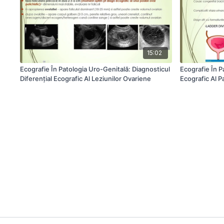
15:02
Ecografie În Patologia Uro-Genitală: Diagnosticul
Ecografie În P
Diferențial Ecografic Al Leziunilor Ovariene
Ecografic Al Pa