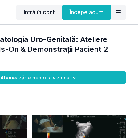
Intră în cont
Începe acum
atologia Uro-Genitală: Ateliere
s-On & Demonstrații Pacient 2
Abonează-te pentru a viziona