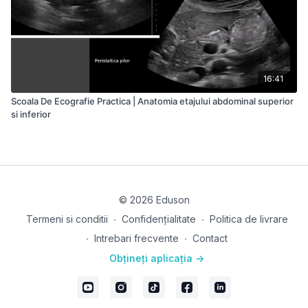
16:41
Scoala De Ecografie Practica | Anatomia etajului abdominal superior
si inferior
© 2026 Eduson
Termeni si conditii
∙
Confidențialitate
∙
Politica de livrare
∙
Intrebari frecvente
∙
Contact
Obțineți aplicația ->