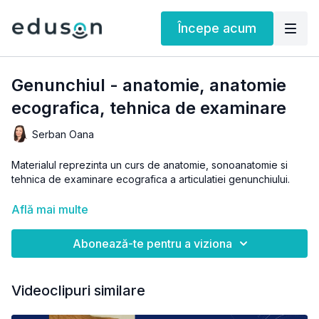
Începe acum
Genunchiul - anatomie, anatomie
ecografica, tehnica de examinare
Serban Oana
Materialul reprezinta un curs de anatomie, sonoanatomie si
tehnica de examinare ecografica a articulatiei genunchiului.
Specialitati Clinice (carora li se adreseaza materialul):
Află mai multe
Reumatologie, Ortopedie si traumatologie, Recuperare,
medicina fizica si balneologie, Interne, Balneologie, Medicina
Abonează-te pentru a viziona
de familie, Medicina sportiva
Puteti gasi acest material in webinarul
Ecografia membrului
Videoclipuri similare
inferior si tehnici ghidate ecografic utilizate in patologia
articulara si periarticulara