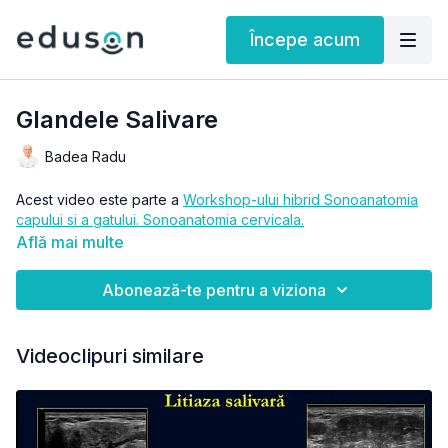
Începe acum
Glandele Salivare
Badea Radu
Acest video este parte a
Workshop-ului hibrid Sonoanatomia
capului si a gatului. Sonoanatomia cervicala.
Află mai multe
Abonează-te pentru a viziona
Videoclipuri similare