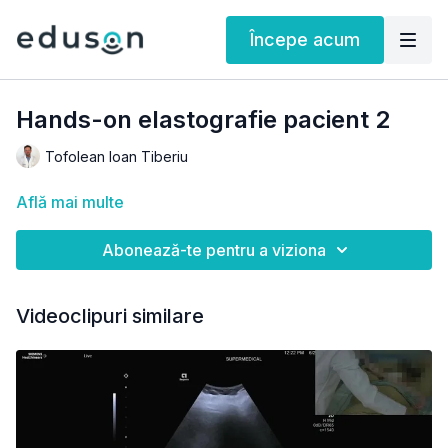
Începe acum
Hands-on elastografie pacient 2
Tofolean Ioan Tiberiu
Află mai multe
Abonează-te pentru a viziona
Videoclipuri similare