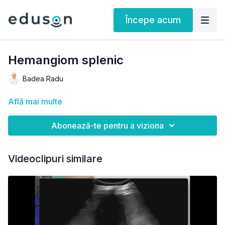
Începe acum
Hemangiom splenic
Badea Radu
Află mai multe
Abonează-te pentru a viziona
Videoclipuri similare