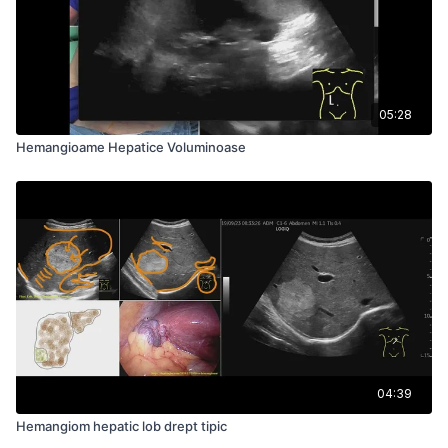
05:28
Hemangioame Hepatice Voluminoase
04:39
Hemangiom hepatic lob drept tipic