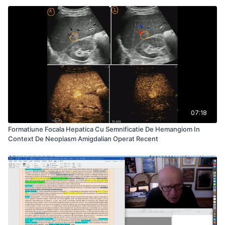
07:18
Formatiune Focala Hepatica Cu Semnificatie De Hemangiom In
Context De Neoplasm Amigdalian Operat Recent