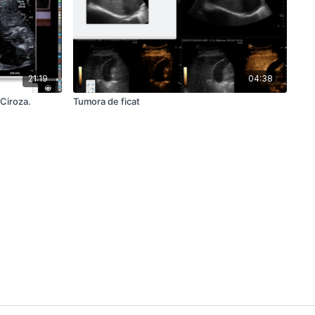
21:19
04:38
 Ciroza.
Tumora de ficat