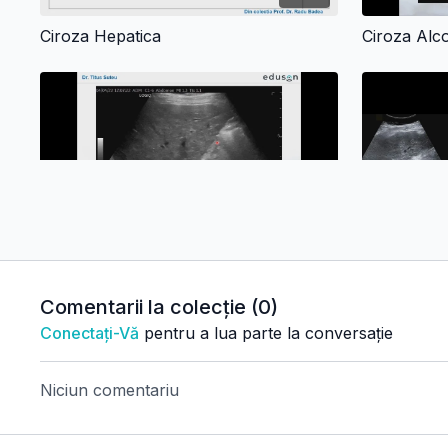
Ciroza Hepatica
Ciroza Alco
01:17
Ciroza Hepatica. Noduli Displazici (Ficat Nelinistit)
Ciroza Hepat
Pronuntata (Fi
Comentarii la colecție (
0
)
Conectați-Vă
pentru a lua parte la conversație
Hipertensiune portala si patologie vasculara
Niciun comentariu