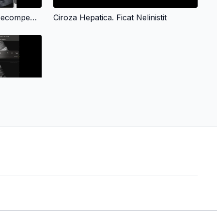
Ciroza Hepatica Alcoolica Decompensata. Hidrotorace
Ciroza Hepatica. Ficat Nelinistit
07:49
Ciroza hepatica micro si macronodulara