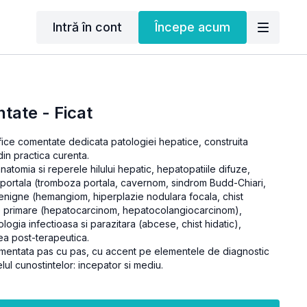
Intră în cont
Începe acum
tate - Ficat
fice comentate dedicata patologiei hepatice, construita
din practica curenta.
atomia si reperele hilului hepatic, hepatopatiile difuze,
 portala (tromboza portala, cavernom, sindrom Budd-Chiari,
benigne (hemangiom, hiperplazie nodulara focala, chist
ne primare (hepatocarcinom, hepatocolangiocarcinom),
logia infectioasa si parazitara (abcese, chist hidatic),
ea post-terapeutica.
mentata pas cu pas, cu accent pe elementele de diagnostic
velul cunostintelor: incepator si mediu.