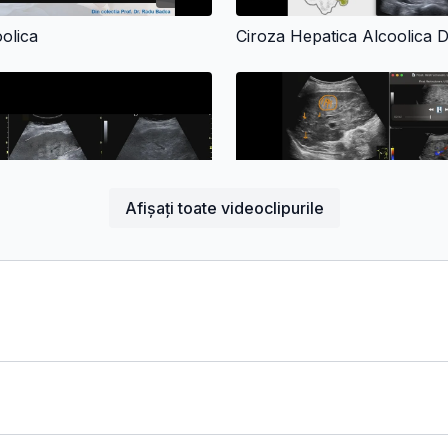
olica
Afișați toate videoclipurile
06:59
Ciroza Hepatica Cu Restructurare Nodulara Pronuntata (Ficat Nelinistit)
ica Cu Restructurare Nodulara
cat Nelinistit)