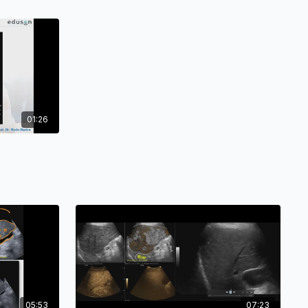
01:26
05:53
07:23