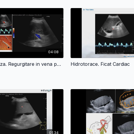
04:08
Ficat de staza. Regurgitare in vena porta
Hidrotorace. Ficat Cardiac
01:34