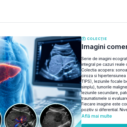
COLECŢIE
Imagini comen
Serie de imagini ecogra
integral pe cazuri reale 
Colectia acopera: sonoan
ciroza si hipertensiunea
TIPS), leziunile focale 
simplu), tumorile malig
leziunile secundare, pato
traumatismele si evaluar
Fiecare imagine este co
pozitiv si diferential. Ni
Află mai multe