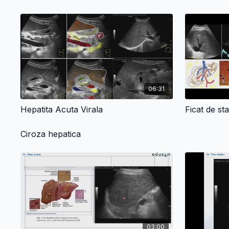
06:31
Hepatita Acuta Virala
Ciroza hepatica
03:00