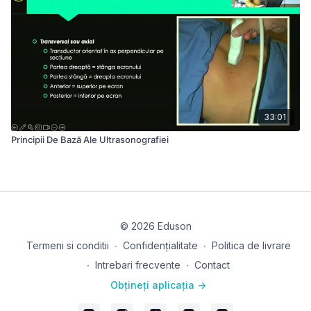
33:01
Principii De Bază Ale Ultrasonografiei
© 2026 Eduson
Termeni si conditii
∙
Confidențialitate
∙
Politica de livrare
∙
Intrebari frecvente
∙
Contact
Obțineți aplicația ->