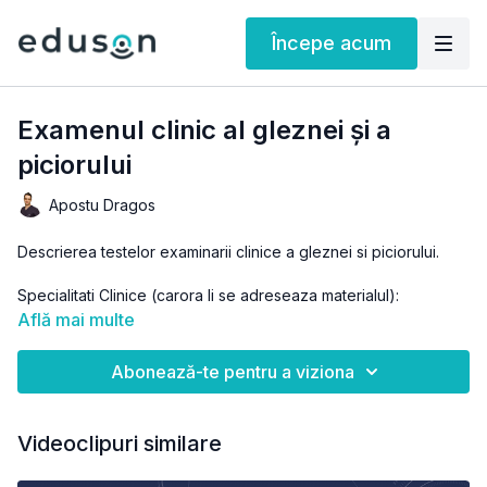
Începe acum
Examenul clinic al gleznei și a
piciorului
Apostu Dragos
Descrierea testelor examinarii clinice a gleznei si piciorului.
Specialitati Clinice (carora li se adreseaza materialul):
Ortopedie si traumatologie, Recuperare, medicina fizica si
Află mai multe
balneologie, Balneologie, Medicina sportiva, Reumatologie,
Medicina de familie
Abonează-te pentru a viziona
Puteti gasi acest material in
webinarul Actualitati in chirurgia
gleznei si a piciorului
Videoclipuri similare