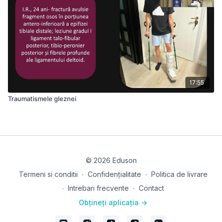
17:55
Traumatismele gleznei
© 2026 Eduson
Termeni si conditii
∙
Confidențialitate
∙
Politica de livrare
∙
Intrebari frecvente
∙
Contact
Obțineți aplicația ->