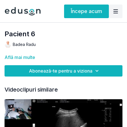
Începe acum
Pacient 6
Badea Radu
Află mai multe
Abonează-te pentru a viziona
Videoclipuri similare