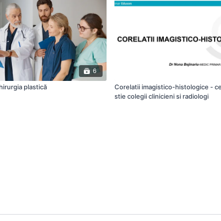
6
chirurgia plastică
Corelatii imagistico-histologice - c
stie colegii clinicieni si radiologi