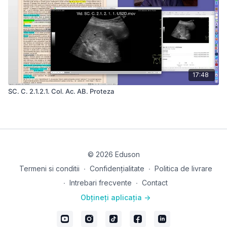
17:48
SC. C. 2.1.2.1. Col. Ac. AB. Proteza
© 2026 Eduson
Termeni si conditii
∙
Confidențialitate
∙
Politica de livrare
∙
Intrebari frecvente
∙
Contact
Obțineți aplicația ->