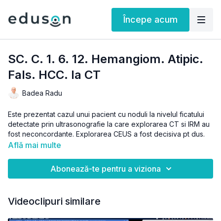
Începe acum
SC. C. 1. 6. 12. Hemangiom. Atipic.
Fals. HCC. la CT
Badea Radu
Este prezentat cazul unui pacient cu noduli la nivelul ficatului
detectate prin ultrasonografie la care explorarea CT si IRM au
fost neconcordante. Explorarea CEUS a fost decisiva pt dus.
Află mai multe
Specialitati Clinice (carora li se adreseaza materialul): Chirurgie
generala, Gastroenterologie, Interne, Medicina de familie,
Abonează-te pentru a viziona
Medicina de urgenta, Oncologie medicala, Radiologie si
imagistica medicala
Videoclipuri similare
Puteti gasi acest material in
webinarul Abdomen