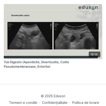
M.3. Irgh. Amb. V.M. - Cr.P.
19:14
Tub Digestiv (Apendicite, Diverticulite, Colite
Pseudomembranoase, Enterite)
© 2026 Eduson
Termeni si conditii
∙
Confidențialitate
∙
Politica de livrare