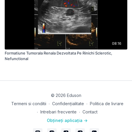
08:16
Formatiune Tumorala Renala Dezvoltata Pe Rinichi Sclerotic,
Nefunctional
© 2026 Eduson
Termeni si conditii
∙
Confidențialitate
∙
Politica de livrare
∙
Intrebari frecvente
∙
Contact
Obțineți aplicația ->