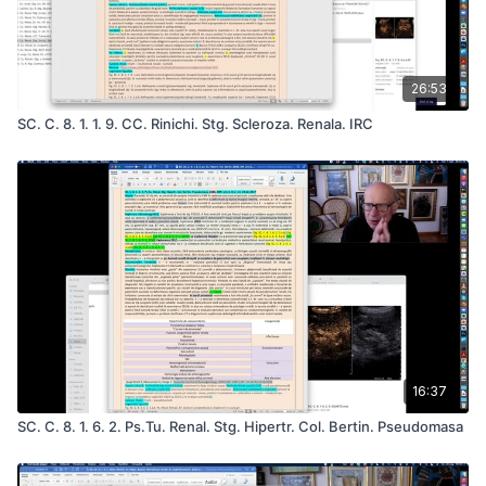
26:53
SC. C. 8. 1. 1. 9. CC. Rinichi. Stg. Scleroza. Renala. IRC
16:37
SC. C. 8. 1. 6. 2. Ps.Tu. Renal. Stg. Hipertr. Col. Bertin. Pseudomasa